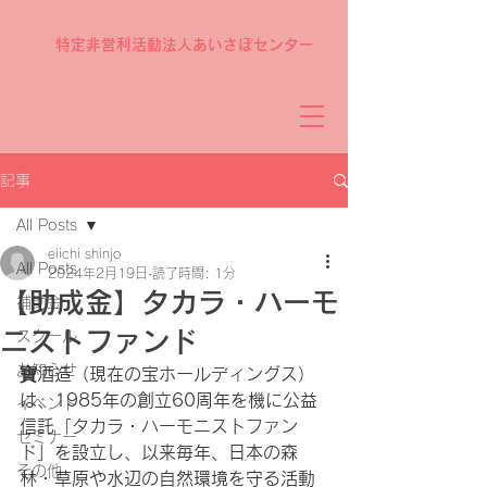
特定非営利活動法人あいさぽセンター
記事
All Posts
eiichi shinjo
All Posts
2024年2月19日
読了時間: 1分
【助成金】タカラ・ハーモ
補助金
ニストファンド
スクール
お知らせ
寶酒造（現在の宝ホールディングス）
は、1985年の創立60周年を機に公益
イベント
信託「タカラ・ハーモニストファン
セミナー
ド」を設立し、以来毎年、日本の森
その他
林・草原や水辺の自然環境を守る活動