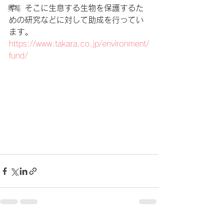
や、そこに生息する生物を保護するた
募集
めの研究などに対して助成を行ってい
ます。
https://www.takara.co.jp/environment/
fund/