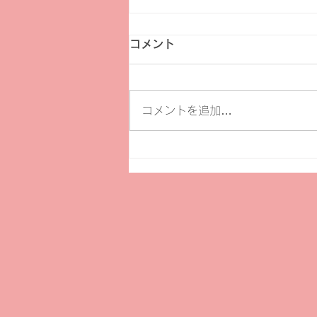
コメント
コメントを追加…
【セミナー】市民活動に役立
つツールとしての生成ＡＩ活
用法