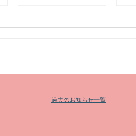
【セミナー】会津大学公開講
【セ
座 エニアグラムによる自己理
教室
解と成長
ウト
過去のお知らせ一覧