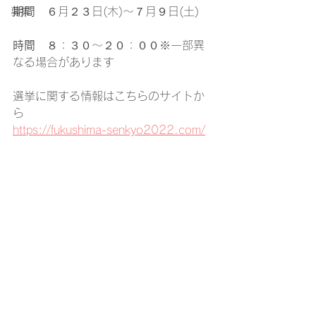
期間
　６月２３日(木)～７月９日(土)
募集
時間
　８：３０～２０：００※一部異
なる場合があります
選挙に関する情報はこちらのサイトか
ら
https://fukushima-senkyo2022.com/