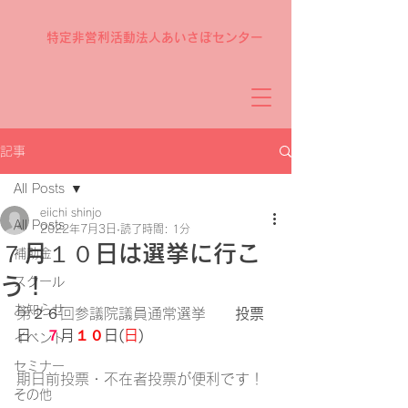
特定非営利活動法人あいさぽセンター
記事
All Posts
eiichi shinjo
All Posts
2022年7月3日
読了時間: 1分
７月１０日は選挙に行こ
補助金
う！
スクール
お知らせ
第２６回参議院議員通常選挙　　
投票
日　
７
月
１０
日(
日
)
イベント
セミナー
期日前投票・不在者投票が便利です！
その他