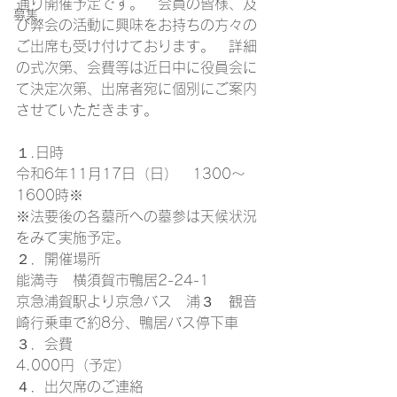
通り開催予定です。　会員の皆様、及
募集
び弊会の活動に興味をお持ちの方々の
ご出席も受け付けております。　詳細
の式次第、会費等は近日中に役員会に
て決定次第、出席者宛に個別にご案内
させていただきます。
１.日時
令和6年11月17日（日）　1300～
1600時※
※法要後の各墓所への墓参は天候状況
をみて実施予定。
２．開催場所　
能満寺　横須賀市鴨居2-24-1
京急浦賀駅より京急バス　浦３　観音
崎行乗車で約8分、鴨居バス停下車
３．会費　
4.000円（予定）
４．出欠席のご連絡　