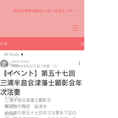
特定非営利活動法人あいさぽセンター
記事
All Posts
eiichi shinjo
All Posts
2024年9月22日
読了時間: 1分
【イベント】第五十七回
補助金
三浦半島会津藩士顕彰会年
スクール
お知らせ
次法要
イベント
三浦半島会津藩士顕彰会
セミナー
横須賀市鴨居　能満寺
今年度の第五十七回年次法要を下記の
その他