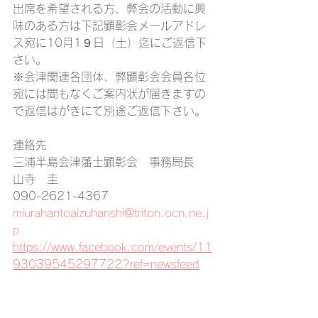
出席を希望される方、弊会の活動に興
味のある方は下記顕彰会メールアドレ
ス宛に10月1９日（土）迄にご返信下
さい。
※会津関連各団体、弊顕彰会会員各位
宛には間もなくご案内状が届きますの
で返信はがきにて別途ご返信下さい。
連絡先
三浦半島会津藩士顕彰会　事務局長　
山寺　圭
090-2621-4367 　
miurahantoaizuhanshi@triton.ocn.ne.j
p
https://www.facebook.com/events/11
93039545297722?ref=newsfeed