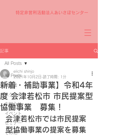
特定非営利活動法人あいさぽセンター
記事
All Posts
eiichi shinjo
All Posts
2021年10月2日
読了時間: 1分
新着・補助事業】令和4年
補助金
度 会津若松市 市民提案型
スクール
お知らせ
協働事業 募集！
イベント
会津若松市では市民提案
セミナー
型協働事業の提案を募集
その他