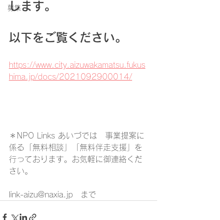
します。
募集
以下をご覧ください。
https://www.city.aizuwakamatsu.fukus
hima.jp/docs/2021092900014/
＊NPO Links あいづでは　事業提案に
係る「無料相談」「無料伴走支援」を
行っております。お気軽に御連絡くだ
さい。
link-aizu@naxia.jp　まで