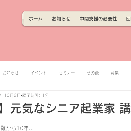
ホーム
お知らせ
中間支援の必要性
団
お知らせ
イベント
セミナー
その他
募集
1年10月2日
読了時間: 1分
】元気なシニア起業家 
避難から10年…