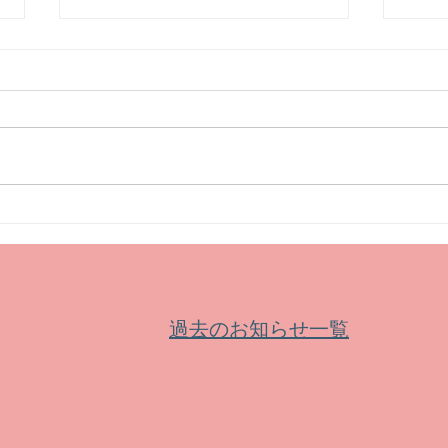
【イベント】三星美優 クラリ
【募
ネットリサイタル
賞 
過去のお知らせ一覧