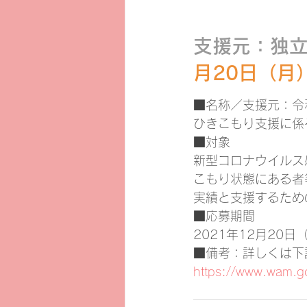
支援元：独
月20日（月
■名称／支援元：令
ひきこもり支援に係
■対象
新型コロナウイルス
こもり状態にある者
実績と支援するため
■応募期間
2021年12月20日
■備考：詳しくは下
https://www.wam.go