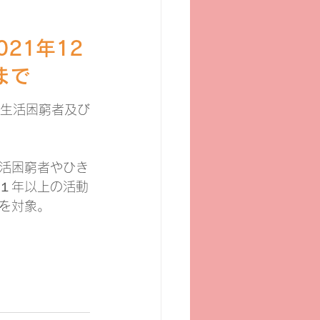
21年12
まで
る生活困窮者及び
活困窮者やひき
１年以上の活動
を対象。