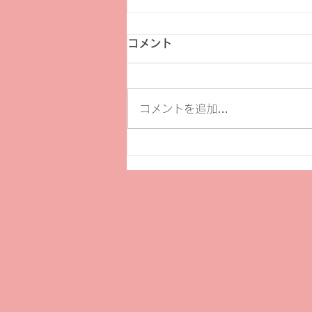
コメント
コメントを追加…
【セミナー】市民活動に役立
つツールとしての生成ＡＩ活
用法