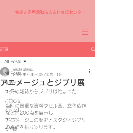
特定非営利活動法人あいさぽセンター
記事
All Posts
eiichi shinjo
All Posts
2022年7月9日
読了時間: 1分
アニメージュとジブリ展
補助金
１冊の雑誌からジブリは始まった
スクール
お知らせ
当時の貴重な資料やセル画、立体造作
イベント
など約200点を展示し
セミナー
アニメージュの歴史とスタジオジブリ
の原点を振り返ります。
その他