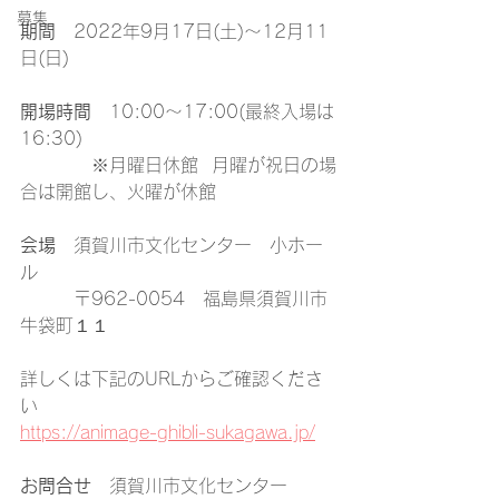
募集
期間
　2022年9月17日(土)～12月11
日(日)
開場時間
　10:00～17:00(最終入場は
16:30)
　　　　※月曜日休館  月曜が祝日の場
合は開館し、火曜が休館
会場
　須賀川市文化センター　小ホー
ル
　　　〒962-0054　福島県須賀川市
牛袋町１１
詳しくは下記のURLからご確認くださ
い
https://animage-ghibli-sukagawa.jp/
お問合せ
　須賀川市文化センター　