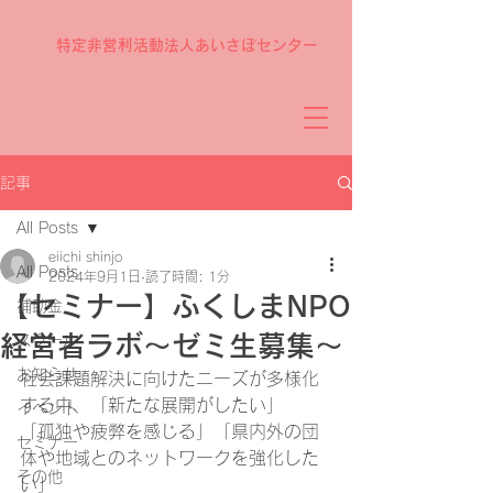
特定非営利活動法人あいさぽセンター
記事
All Posts
eiichi shinjo
All Posts
2024年9月1日
読了時間: 1分
【セミナー】ふくしまNPO
補助金
経営者ラボ～ゼミ生募集～
スクール
お知らせ
社会課題解決に向けたニーズが多様化
する中、「新たな展開がしたい」
イベント
「孤独や疲弊を感じる」「県内外の団
セミナー
体や地域とのネットワークを強化した
その他
い」