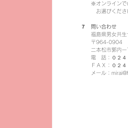
　　※オンラインで
　　　お選びくださ
７　問い合わせ
　　福島県男女共生
　　〒964-0904
　　二本松市郭内一
　　電　話：０２４
　　ＦＡＸ：０２４
　　メール：mirai@f-mi