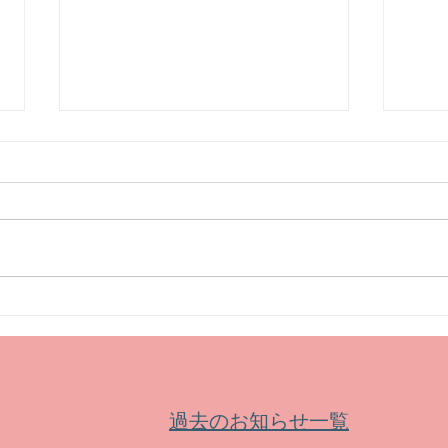
【セミナー】会津大学公開講
【セ
座 エニアグラムによる自己理
教室
解と成長
ウト
過去のお知らせ一覧