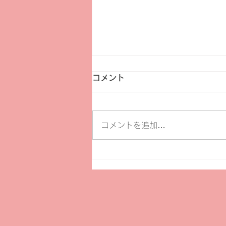
コメント
コメントを追加…
【セミナー】市民活動に役立
つツールとしての生成ＡＩ活
用法