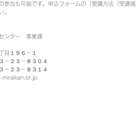
の参加も可能です。申込フォームの「受講方法（受講場
い。
センター　事業課
丁目１９６－１
３－２３－８３０４
３－２３－８３１４
raikan.or.jp