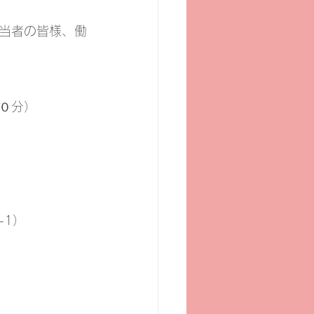
当者の皆様、働
０分）
-1）