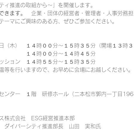
ティ推進の取組から～」を開催します。
できます。
　企業・団体の経営者・管理者・人事労務担
テーマにご興味のある方、ぜひご参加ください。
日（木）　１４時００分～１５時３５分（開場１３時３
　　　　　１４時００分～１４時４５分
ッション　１４時５５分～１５時３５分
温等を行いますので、お早めに会場にお越しください。
センター　１階　研修ホール（二本松市郭内一丁目196
ス株式会社　ESG経営推進本部　
　ダイバーシティ推進部長　山田　実和氏