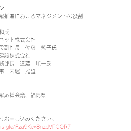
ン
躍推進におけるマネジメントの役割
和氏
ペット株式会社　
役副社長　佐藤　藍子氏
建設株式会社
務部長　遠藤　順一氏
事　内堀　雅雄
躍応援会議、福島県
りお申し込みください。
ms.gle/Fza9Kex8nzdVPQQR7