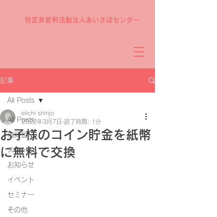
特定非営利活動法人あいさぽセンター
記事
All Posts
eiichi shinjo
All Posts
2022年3月7日
読了時間: 1分
お子様のコイン貯金を紙幣
補助金
に無料で交換
スクール
お知らせ
イベント
セミナー
その他