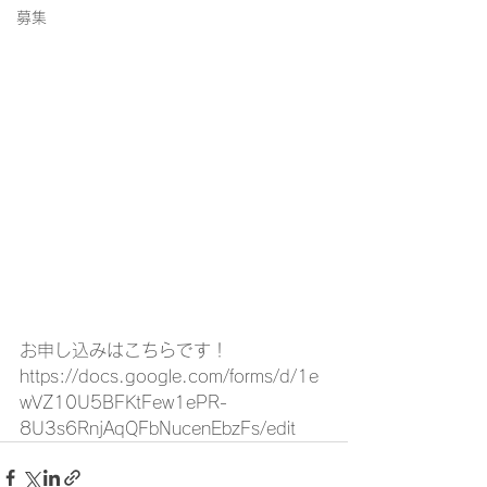
募集
お申し込みはこちらです！
https://docs.google.com/forms/d/1e
wVZ10U5BFKtFew1ePR-
8U3s6RnjAqQFbNucenEbzFs/edit