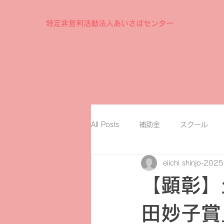
特定非営利活動法人あいさぽセンター
All Posts
補助金
スクール
eiichi shinjo
202
【顕彰】
田妙子賞