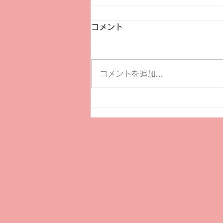
コメント
コメントを追加…
【募集】第24回読売福祉文化
賞 受賞候補