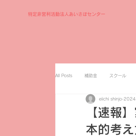
特定非営利活動法人あいさぽセンター
All Posts
補助金
スクール
eiichi shinjo
202
【速報】
本的考え