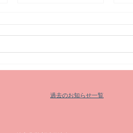
【お知らせ】新公益信託制度
【募
が令和８年４月から始まりま
皆鶴
した
過去のお知らせ一覧