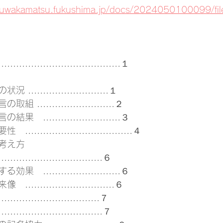
aizuwakamatsu.fukushima.jp/docs/2024050100099/fil
..................................１
........................１
........................２ 
........................３ 
..............................４ 
考え方 
..........................６ 
........................６ 
.........................６ 
...........................７ 
.........................７ 