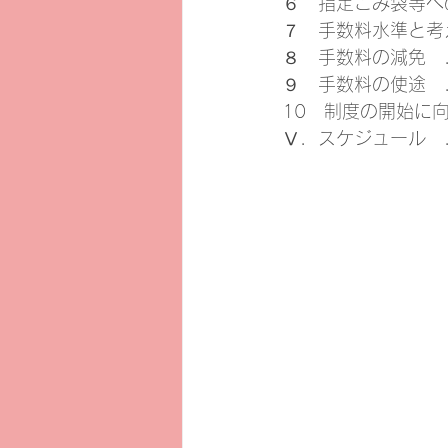
６　指定ごみ袋等への記名協力 
７　手数料水準と考え方.......
８　手数料の減免　..........
９　手数料の使途　..........
10　制度の開始に向けて検討
Ⅴ．スケジュール　...........