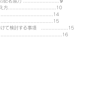
........................９ 
.........................10 
..........................14 
..........................15 
する事項　..................15 
...............................16