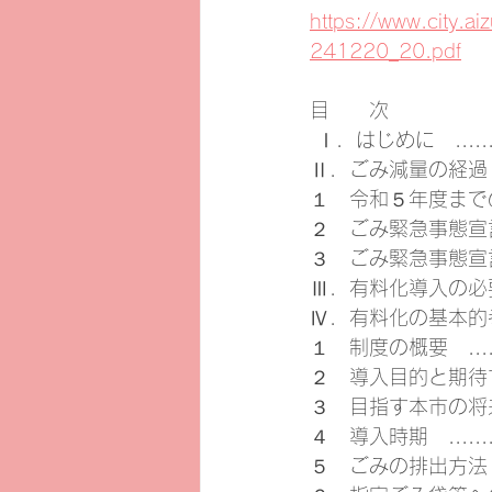
https://www.city.
241220_20.pdf
目　　次
 Ⅰ．はじめに　............
Ⅱ．ごみ減量の経過
１　令和５年度までの状況 ...
２　ごみ緊急事態宣言の取組 ..
３　ごみ緊急事態宣言の結果　..
Ⅲ．有料化導入の必要性　......
Ⅳ．有料化の基本的
１　制度の概要　............
２　導入目的と期待する効果　..
３　目指す本市の将来像　.....
４　導入時期　.............
５　ごみの排出方法 .........