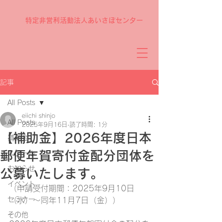
特定非営利活動法人あいさぽセンター
記事
All Posts
eiichi shinjo
All Posts
2025年9月16日
読了時間: 1分
【補助金】2026年度日本
補助金
郵便年賀寄付金配分団体を
スクール
お知らせ
公募いたします。
イベント
（申請受付期間：2025年9月10日
セミナー
（水）～同年11月7日（金））
その他