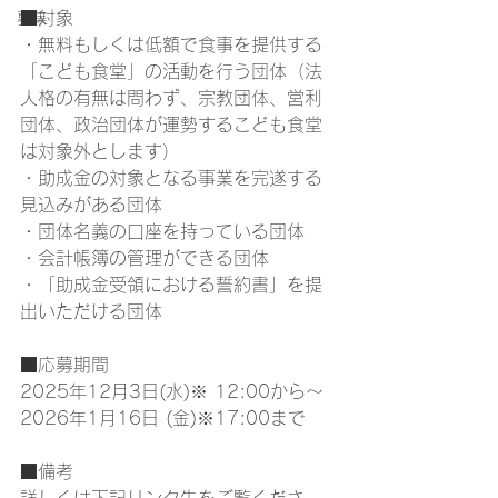
■対象
募集
・無料もしくは低額で食事を提供する
「こども食堂」の活動を行う団体（法
人格の有無は問わず、宗教団体、営利
団体、政治団体が運勢するこども食堂
は対象外とします）
・助成金の対象となる事業を完遂する
見込みがある団体
・団体名義の口座を持っている団体
・会計帳簿の管理ができる団体
・「助成金受領における誓約書」を提
出いただける団体
■応募期間
2025年12月3日(水)※ 12:00から～
2026年1月16日 (金)※17:00まで
■備考