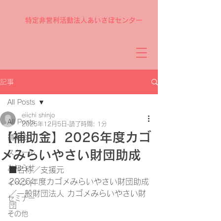
特定非営利活動法人あいさぽセンター
記事
All Posts
eiichi shinjo
All Posts
2025年12月5日
読了時間: 1分
【補助金】2026年度カゴ
補助金
メみらいやさい財団助成
スクール
お知らせ
■名称／支援元
2026年度カゴメみらいやさい財団助成
イベント
／一般財団法人 カゴメみらいやさい財
セミナー
団
その他