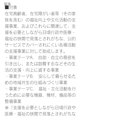
募集
■対象
在宅高齢者、在宅障がい者等（その家
族を含む）の福祉向上や文化活動の支
援事業、およびこれらに関連して、支
援を必要としながら日頃行政や医療・
福祉の狭間で見落とされがちな、公的
サービスでカバーされにくい各種活動
の支援事業に対して助成します。
・事業テーマA． 自助・自立の意欲を
引き出し、または鼓舞するなどその生
活の支援・向上に資する事業
・事業テーマB． 安心して暮らせるた
めの地域共生の仕組みづくり事業
・事業テーマC． 福祉・文化活動を行
うために必要な機器、機材、備品等の
整備事業
※「支援を必要としながら日頃行政や
医療・福祉の狭間で見落とされがちな