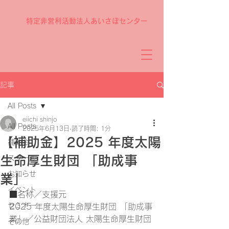
特定非営利活動法人あいさぽセンター
記事
All Posts
eiichi shinjo
All Posts
2025年6月13日
読了時間: 1分
【補助金】2025 年度太陽
補助金
生命厚生財団 「助成事
スクール
お知らせ
業」
イベント
■名称／支援元
セミナー
2025 年度太陽生命厚生財団 「助成事
業」／公益財団法人 太陽生命厚生財団
その他