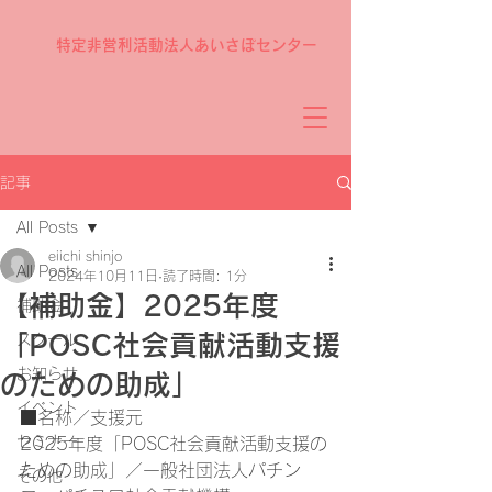
特定非営利活動法人あいさぽセンター
記事
All Posts
eiichi shinjo
All Posts
2024年10月11日
読了時間: 1分
【補助金】2025年度
補助金
「POSC社会貢献活動支援
スクール
お知らせ
のための助成」
イベント
■名称／支援元
セミナー
2025年度「POSC社会貢献活動支援の
ための助成」／一般社団法人パチン
その他