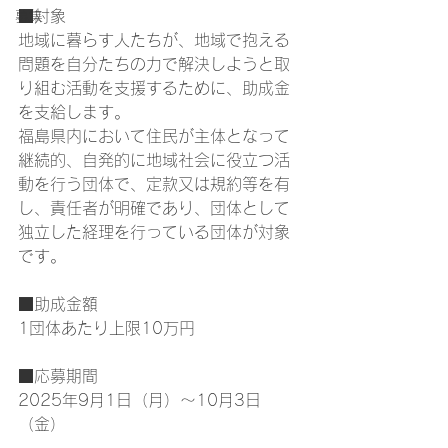
■対象
募集
地域に暮らす人たちが、地域で抱える
問題を自分たちの力で解決しようと取
り組む活動を支援するために、助成金
を支給します。
福島県内において住民が主体となって
継続的、自発的に地域社会に役立つ活
動を行う団体で、定款又は規約等を有
し、責任者が明確であり、団体として
独立した経理を行っている団体が対象
です。
■助成金額
1団体あたり上限10万円
■応募期間
2025年9月1日（月）～10月3日
（金）