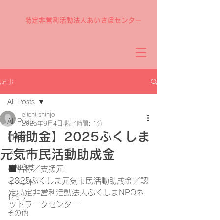
特定非営利活動法人あいさぽセンター
記事
All Posts
eiichi shinjo
All Posts
2025年9月4日
読了時間: 1分
【補助金】2025ふくしま
補助金
元気市民活動助成金
スクール
お知らせ
■名称／支援元
2025ふくしま元気市民活動助成金／認
イベント
定特定非営利活動法人ふくしまNPOネ
セミナー
ットワークセンター
その他