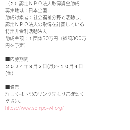
（２）認定ＮＰＯ法人取得資金助成
募集地域：日本全国
助成対象者：社会福祉分野で活動し、
認定ＮＰＯ法人の取得を計画している
特定非営利活動法人
助成金額：１団体30万円（総額300万
円を予定）
■応募期間
２０２４年９月２日(月)～１０月４日
(金)
■備考
詳しくは下記のリンク先よりご確認く
ださい。
https://www.sompo-wf.org/