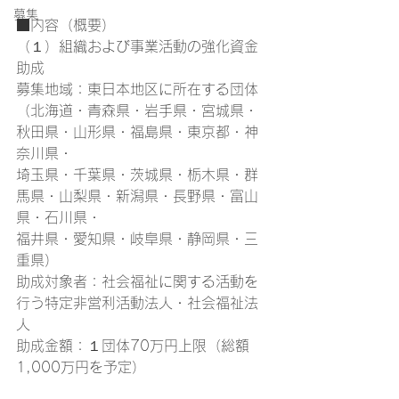
募集
■内容（概要）
（１）組織および事業活動の強化資金
助成
募集地域：東日本地区に所在する団体
（北海道・青森県・岩手県・宮城県・
秋田県・山形県・福島県・東京都・神
奈川県・
埼玉県・千葉県・茨城県・栃木県・群
馬県・山梨県・新潟県・長野県・富山
県・石川県・
福井県・愛知県・岐阜県・静岡県・三
重県）
助成対象者：社会福祉に関する活動を
行う特定非営利活動法人・社会福祉法
人
助成金額：１団体70万円上限（総額
1,000万円を予定）