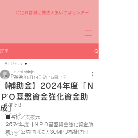
特定非営利活動法人あいさぽセンター
記事
All Posts
eiichi shinjo
All Posts
2024年8月14日
読了時間: 1分
【補助金】2024年度「Ｎ
補助金
ＰＯ基盤資金強化資金助
スクール
お知らせ
成」
イベント
■名称／支援元
セミナー
2024年度「ＮＰＯ基盤資金強化資金助
成」／公益財団法人SOMPO福祉財団
その他