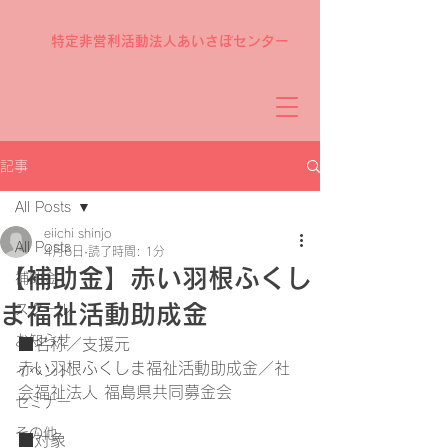
特定非営利活動法人あいさぽセンター
記事
All Posts
eiichi shinjo
All Posts
4月6日
読了時間: 1分
【補助金】赤い羽根ふくし
補助金
ま福祉活動助成金
スクール
お知らせ
■名称／支援元
赤い羽根ふくしま福祉活動助成金／社
イベント
会福祉法人 福島県共同募金会
セミナー
その他
■対象