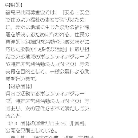
【目的】
募集
福島県共同募金会では、『安心・安全
で住みよい福祉のまちづくりのため
に、または地域に生じた喫緊の福祉課
題を解決するために行われる、住民の
自発的・組織的な活動や地域の状況に
応じた柔軟かつ多様な活動』に取り組
んでいる地域のボランティアグループ
や特定非営利活動法人（ＮＰＯ）等の
支援を目的として、一般公募による助
成を行います。
【対象団体】
県内で活動するボランティアグルー
プ、特定非営利活動法人（ＮＰＯ）等
であり、次の要件をすべて満たしてい
ること。
（１）団体の運営が自主性、非営利、
公開を原則としている。