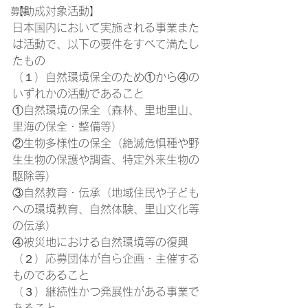
【助成対象活動】
募集
日本国内において実施される事業また
は活動で、以下の要件をすべて満たし
たもの
（１）自然環境保全のため①から④の
いずれかの活動であること
①自然環境の保全（森林、里地里山、
里海の保全・整備等）
②生物多様性の保全（絶滅危惧種や野
生生物の保護や調査、特定外来生物の
駆除等）
③自然教育・伝承（地域住民や子ども
への環境教育、自然体験、里山文化等
の伝承）
④被災地における自然環境等の復興
（２）応募団体が自ら企画・主催する
ものであること
（３）継続性かつ発展性がある事業で