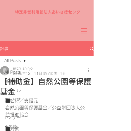
特定非営利活動法人あいさぽセンター
記事
All Posts
eiichi shinjo
All Posts
2025年12月11日
読了時間: 1分
【補助金】自然公園等保護
補助金
基金
スクール
お知らせ
■名称／支援元
自然公園等保護基金／公益財団法人公
イベント
益推進協会
セミナー
その他
■対象