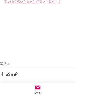
%e6%88%90%e9%87%91-2
補助金
Email
すべて表示
最新記事