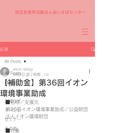
特定非営利活動法人あいさぽセンター
記事
All Posts
eiichi shinjo
All Posts
6月2日
読了時間: 1分
【補助金】第36回イオン
補助金
環境事業助成
スクール
お知らせ
■名称／支援元
第36回イオン環境事業助成／公益財団
イベント
法人イオン環境財団
セミナー
その他
■対象