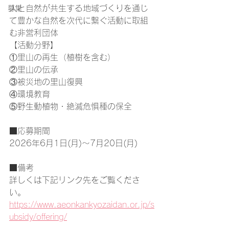
人と自然が共生する地域づくりを通じ
募集
て豊かな自然を次代に繋ぐ活動に取組
む非営利団体
【活動分野】
①里山の再生（植樹を含む）
②里山の伝承
③被災地の里山復興
④環境教育
⑤野生動植物・絶滅危惧種の保全
■応募期間
2026年6月1日(月)～7月20日(月)
■備考
詳しくは下記リンク先をご覧くださ
い。
https://www.aeonkankyozaidan.or.jp/s
ubsidy/offering/