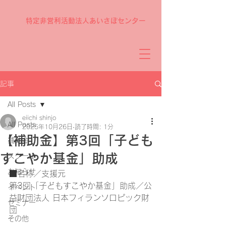
特定非営利活動法人あいさぽセンター
記事
All Posts
eiichi shinjo
All Posts
2025年10月26日
読了時間: 1分
【補助金】第3回「子ども
補助金
すこやか基金」助成
スクール
お知らせ
■名称／支援元
第3回「子どもすこやか基金」助成／公
イベント
益財団法人 日本フィランソロピック財
セミナー
団
その他