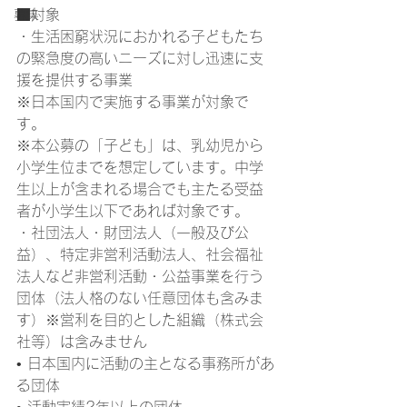
■対象
募集
・生活困窮状況におかれる子どもたち
の緊急度の高いニーズに対し迅速に支
援を提供する事業
※日本国内で実施する事業が対象で
す。
※本公募の「子ども」は、乳幼児から
小学生位までを想定しています。中学
生以上が含まれる場合でも主たる受益
者が小学生以下であれば対象です。
・社団法人・財団法人（一般及び公
益）、特定非営利活動法人、社会福祉
法人など非営利活動・公益事業を行う
団体（法人格のない任意団体も含みま
す）※営利を目的とした組織（株式会
社等）は含みません
• 日本国内に活動の主となる事務所があ
る団体