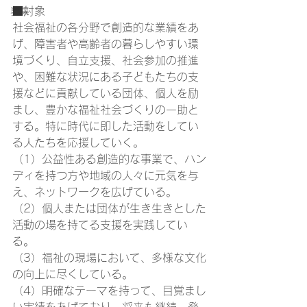
■対象
募集
社会福祉の各分野で創造的な業績をあ
げ、障害者や高齢者の暮らしやすい環
境づくり、自立支援、社会参加の推進
や、困難な状況にある子どもたちの支
援などに貢献している団体、個人を励
まし、豊かな福祉社会づくりの一助と
する。特に時代に即した活動をしてい
る人たちを応援していく。
（1）公益性ある創造的な事業で、ハン
ディを持つ方や地域の人々に元気を与
え、ネットワークを広げている。
（2）個人または団体が生き生きとした
活動の場を持てる支援を実践してい
る。
（3）福祉の現場において、多様な文化
の向上に尽くしている。
（4）明確なテーマを持って、目覚まし