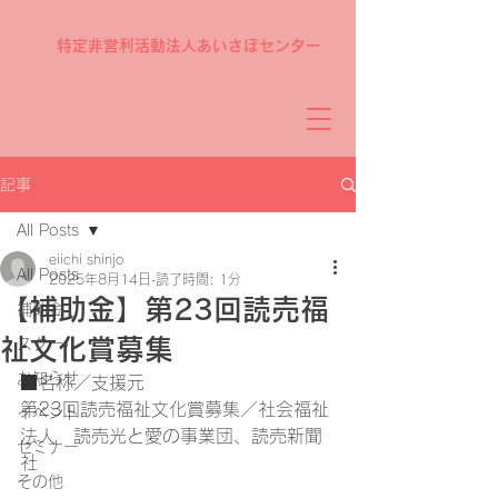
特定非営利活動法人あいさぽセンター
記事
All Posts
eiichi shinjo
All Posts
2025年8月14日
読了時間: 1分
【補助金】第23回読売福
補助金
祉文化賞募集
スクール
お知らせ
■名称／支援元
第23回読売福祉文化賞募集／社会福祉
イベント
法人　読売光と愛の事業団、読売新聞
セミナー
社
その他