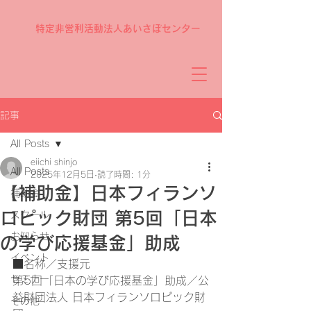
特定非営利活動法人あいさぽセンター
記事
All Posts
eiichi shinjo
All Posts
2025年12月5日
読了時間: 1分
【補助金】日本フィランソ
補助金
ロピック財団 第5回「日本
スクール
お知らせ
の学び応援基金」助成
イベント
■名称／支援元
セミナー
第5回「日本の学び応援基金」助成／公
益財団法人 日本フィランソロピック財
その他