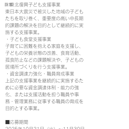
・東北復興子ども支援事業
募集
東日本大震災で被災した地域の子ども
たちを取り巻く、重要度の高い中長期
的課題の解決を目的として継続的に実
施する支援事業。
・子ども食堂支援事業
子育てに困難を抱える家庭を支援し、
子どもの栄養状態の改善、食育活動、
孤食防止などの課題解決や、子どもの
居場所づくりを行う支援事業。
・資金調達力強化・職員育成事業
上記の支援事業を継続的に実施するた
めに必要な資金調達体制・能力の強
化、または支援活動を担う職員や事
務・管理業務に従事する職員の育成を
目的とする事業。
■応募期間