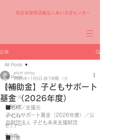
特定非営利活動法人あいさぽセンター
記事
All Posts
eiichi shinjo
All Posts
2025年11月5日
読了時間: 1分
【補助金】子どもサポート
補助金
基金（2026年度）
スクール
お知らせ
■名称／支援元
子どもサポート基金（2026年度）／公
イベント
益財団法人 子ども未来支援財団
セミナー
その他
■対象