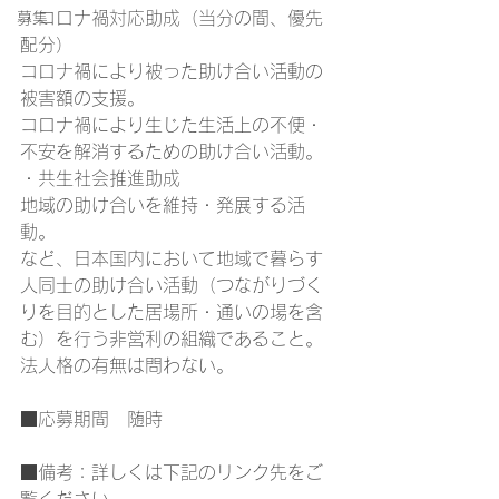
・コロナ禍対応助成（当分の間、優先
募集
配分）
コロナ禍により被った助け合い活動の
被害額の支援。
コロナ禍により生じた生活上の不便・
不安を解消するための助け合い活動。
・共生社会推進助成
地域の助け合いを維持・発展する活
動。
など、日本国内において地域で暮らす
人同士の助け合い活動（つながりづく
りを目的とした居場所・通いの場を含
む）を行う非営利の組織であること。
法人格の有無は問わない。
■応募期間　随時
■備考：詳しくは下記のリンク先をご