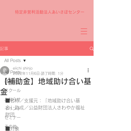
特定非営利活動法人あいさぽセンター
記事
All Posts
eiichi shinjo
All Posts
2022年11月6日
読了時間: 1分
【補助金】地域助け合い基
補助金
金
スクール
お知らせ
■名称／支援元：「地域助け合い基
金」助成／公益財団法人さわやか福祉
イベント
財団
セミナー
その他
■対象