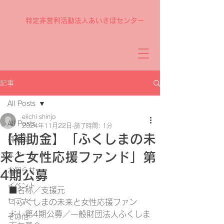
特定非営利活動法人あいさぽセンター
記事
All Posts
eiichi shinjo
All Posts
2024年11月22日
読了時間: 1分
【補助金】「ふくしまの未
補助金
来と女性応援ファンド」第
スクール
お知らせ
4期公募
イベント
■名称／支援元
セミナー
「ふくしまの未来と女性応援ファン
ド」第4期公募／一般財団法人ふくしま
その他