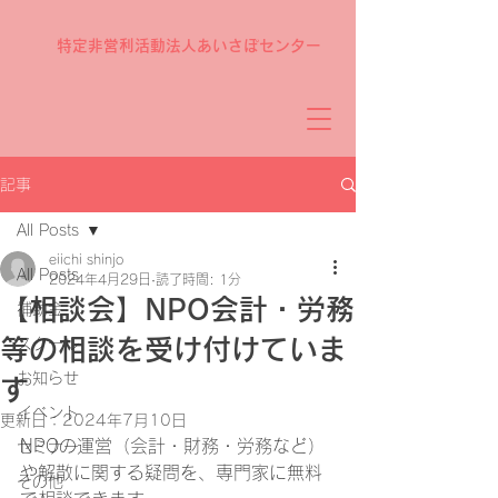
特定非営利活動法人あいさぽセンター
記事
All Posts
eiichi shinjo
All Posts
2024年4月29日
読了時間: 1分
【相談会】NPO会計・労務
補助金
等の相談を受け付けていま
スクール
お知らせ
す
イベント
更新日：
2024年7月10日
NPOの運営（会計・財務・労務など）
セミナー
や解散に関する疑問を、専門家に無料
その他