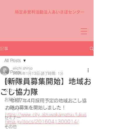
特定非営利活動法人あいさぽセンター
記事
All Posts
eiichi shinjo
All Posts
2025年1月13日
読了時間: 1分
【新隊員募集開始】地域お
補助金
こし協力隊
スクール
お知らせ
　令和7年4月採用予定の地域おこし協
力隊の募集を開始しました！
イベント
https://www.city.aizuwakamatsu.fukus
セミナー
hima.jp/docs/2016041300014/
その他