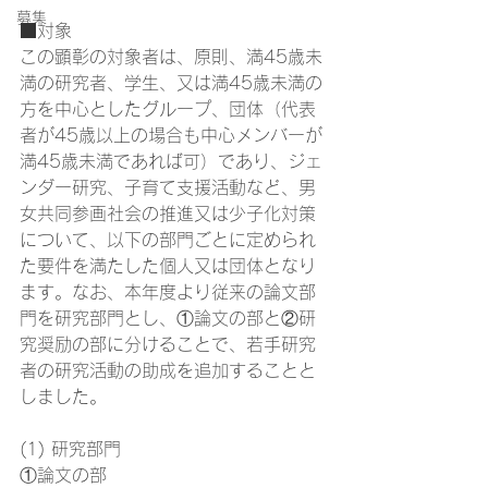
募集
■対象
この顕彰の対象者は、原則、満45歳未
満の研究者、学生、又は満45歳未満の
方を中心としたグループ、団体（代表
者が45歳以上の場合も中心メンバーが
満45歳未満であれば可）であり、ジェ
ンダー研究、子育て支援活動など、男
女共同参画社会の推進又は少子化対策
について、以下の部門ごとに定められ
た要件を満たした個人又は団体となり
ます。なお、本年度より従来の論文部
門を研究部門とし、①論文の部と②研
究奨励の部に分けることで、若手研究
者の研究活動の助成を追加することと
しました。
(1) 研究部門
①論文の部