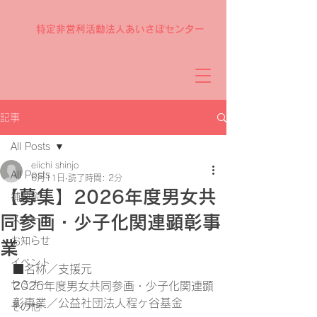
特定非営利活動法人あいさぽセンター
記事
All Posts
eiichi shinjo
All Posts
6月11日
読了時間: 2分
【募集】2026年度男女共
補助金
同参画・少子化関連顕彰事
スクール
お知らせ
業
イベント
■名称／支援元
セミナー
2026年度男女共同参画・少子化関連顕
彰事業／公益社団法人程ヶ谷基金
その他