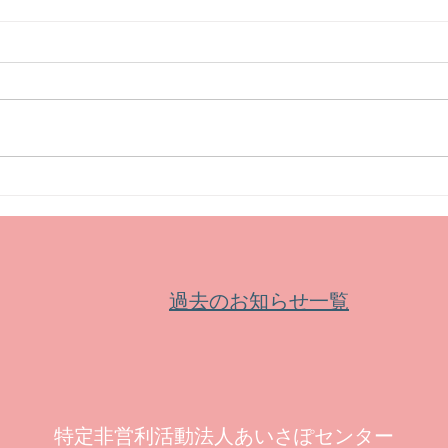
【お知らせ】新公益信託制度
【募
が令和８年４月から始まりま
皆鶴
した
過去のお知らせ一覧
特定非営利活動法人あいさぽセンター