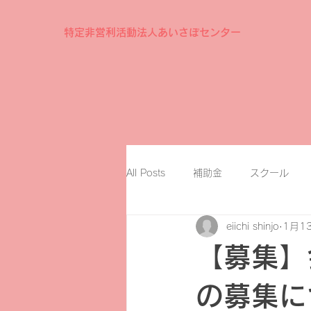
特定非営利活動法人あいさぽセンター
All Posts
補助金
スクール
eiichi shinjo
1月1
【募集】
の募集に