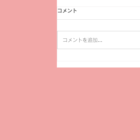
コメント
コメントを追加…
【募集】第24回読売福祉文化
賞 受賞候補