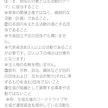
①「１．助成の対象となる活動のテー
マ」に該当すること 
※単発の開催企画ではなく、継続的な
活動（計画）であること。
②日本国内を主たる活動の場とする団
体であること
※今後設立予定の団体でも構いませ
ん。
※代表者含め3人以上の活動であること
が必要です。(2人以下の場合は対象外
となります)
※法人格の有無を問いません。
③営利、宗教、政治、趣味などが目的
の団体および、反社会的勢力(それに準
ずるものを含む)団体でないこと 
④生協が組織として展開する事業や活
動ではないこと 
 ※例：生協主催のフードドライブや、
生協が運営資金を提供している活動な