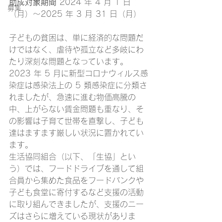
助成対象期間
 2024 年 4 月 1 日
募集
（月）～2025 年 3 月 31 日（月） 
子どもの貧困は、単に経済的な問題だ
けではなく、虐待や孤立など多岐にわ
たり深刻な問題となっています。
2023 年 5 月に新型コロナウィルス感
染症は感染法上の 5 類感染症に分類さ
れましたが、急速に進む物価高騰の
中、上がらない賃金問題も重なり、そ
の影響は子育て世帯を直撃し、子ども
達はますます厳しい状況に置かれてい
ます。
生活協同組合（以下、「生協」とい
う）では、フードドライブを通して組
合員から集めた食品をフードバンクや
子ども食堂に寄付するなど支援の活動
に取り組んできましたが、支援のニー
ズはさらに増えている現状がありま