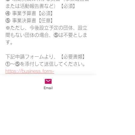
または活動報告書など）【必須】
④ 事業予算書【必須】
⑤ 事業決算書【任意】
※ただし、今後設立予定の団体、設立
間もない団体の場合、⑤は不要としま
す。
下記申請フォームより、【必要書類】
①～⑤を添付して送信してください。
https://business.form-
mailer.jp/fms/06face6f213737
Email
◆〆切は 2023 年 12 月 8 日（金）
23:59 となります。
◆申請受付は、下記申請フォームから
のみとなります。
 ※メール・郵送・FAX・持ち込みなど
の申請はご対応できません。