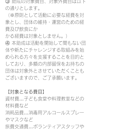
③ 助成の対象費目、対象外費目は以下
の通りとします。
（※原則として活動に必要な経費を対
象とし、団体の維持・運営のための経
費及び飲食にか
かる経費は対象としません。）
④ 本助成は活動を開始して間もない団
体や新たにチャレンジする取組みを始
められる方々を支援することを目的と
しており、多額の内部留保をお持ちの
団体は対象外とさせていただくことも
ございますので、ご了承願います。
【対象となる費目】
資材費…子ども食堂や料理教室などの
材料費など
消耗品費…消毒用アルコールスプレー
やマスクなど
旅費交通費…ボランティアスタッフや