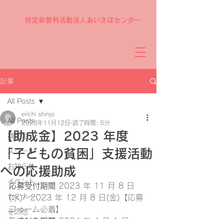
特定非営利活動法人あいさぽセンター
記事
All Posts
eiichi shinjo
All Posts
2023年11月12日
読了時間: 5分
【助成金】2023 年度
補助金
「子どもの貧困」支援活動
スクール
お知らせ
への応援助成
イベント
応募受付期間
 2023 年 11 月 8 日
セミナー
(水)～2023 年 12 月 8 日(金)【応募
フォーム必着】 
その他