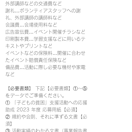
外部講師などの交通費など
謝礼…ボランティアスタッフへの謝
礼、外部講師の講師料など
会議費…会場使用料など
広告宣伝費…イベント開催チラシなど
印刷製本費…学習支援などに用いるテ
キストやプリントなど
イベントなどの保険料…開催に合わせ
たイベント賠償責任保険など
備品費…活動に際し必要な機材や家電
など
【必要書類】
 下記【必要書類】①～⑤
をデータでご準備ください。
① 「子どもの貧困」支援活動への応援
助成 2023 年度 応募用紙【必須】
② 規約や会則、それに準ずる文書【必
須】
③ 活動実績のわかる文書（事業報告書