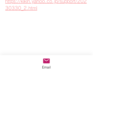
https://kikin.yahoo.co.jp/support/202
30330_2.html
Email
すべて表示
最新記事