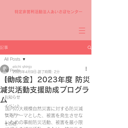
特定非営利活動法人あいさぽセンター
記事
All Posts
eiichi shinjo
All Posts
2023年4月9日
読了時間: 2分
【助成金】2023年度 防災
補助金
減災活動支援助成プログラ
スクール
お知らせ
ム
イベント
国内の大規模自然災害に対する防災減
セミナー
災をテーマとした、被害を発生させな
いための事前防災活動、被害を最小限
その他