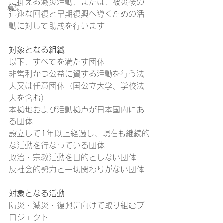
に抑える減災活動、または、被災後の
募集
迅速な回復と早期復興へ導くための活
動に対して助成を行います
対象となる組織
以下、すべてを満たす団体
非営利かつ公益に資する活動を行う法
人又は任意団体（国公立大学、学校法
人を含む）
本拠地および活動拠点が日本国内にあ
る団体
設立して1年以上経過し、現在も継続的
な活動を行なっている団体
政治・宗教活動を目的としない団体
反社会的勢力と一切関わりがない団体
対象となる活動
防災・減災・復興に向けて取り組むプ
ロジェクト