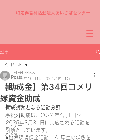
特定非営利活動法人あいさぽセンター
記事
All Posts
eiichi shinjo
All Posts
2023年10月15日
読了時間: 1分
【助成金】第34回コメリ
補助金
緑資金助成
スクール
お知らせ
助成対象となる活動分野
今回の助成は、2024年4月1日～
イベント
2025年3月31日に実施される活動を
セミナー
対象としています。
その他
●自然環境保全活動　Ａ.原生の状態を