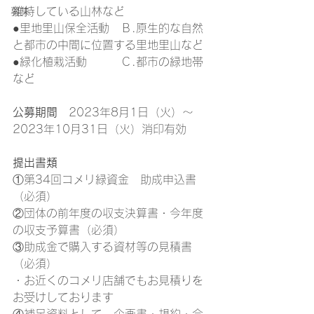
維持している山林など
募集
●里地里山保全活動　Ｂ.原生的な自然
と都市の中間に位置する里地里山など
●緑化植栽活動　　　Ｃ.都市の緑地帯
など
公募期間
　2023年8月1日（火）～
2023年10月31日（火）消印有効
提出書類
①第34回コメリ緑資金　助成申込書
（必須）
②団体の前年度の収支決算書・今年度
の収支予算書（必須）
③助成金で購入する資材等の見積書
（必須）
・お近くのコメリ店舗でもお見積りを
お受けしております