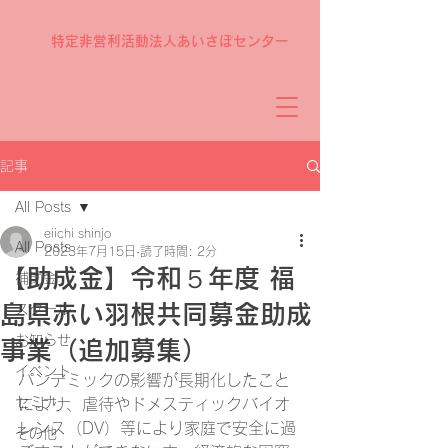
特定非営利活動法人あいさぽセンター
記事
All Posts
eiichi shinjo
All Posts
2023年7月15日
読了時間: 2分
【助成金】令和５年度 福
補助金
島県赤い羽根共同募金助成
スクール
お知らせ
事業（追加募集）
イベント
パンデミックの影響が長期化したこと
セミナー
により、虐待やドメスティックバイオ
レンス（DV）等により家庭で安全に過
その他