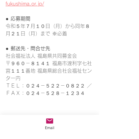
fukushima.or.jp/
● 
応募期間 
令和５年７月１０日（月）から同年８
月２１日（月）まで ※必着
● 
郵送先・問合せ先
社会福祉法人 福島県共同募金会
〒９６０－８１４１ 福島市渡利字七社
宮１１１番地 福島県総合社会福祉セン
ター内
ＴＥＬ：０２４－５２２－０８２２ ／ 
ＦＡＸ：０２４－５２８－１２３４
Email