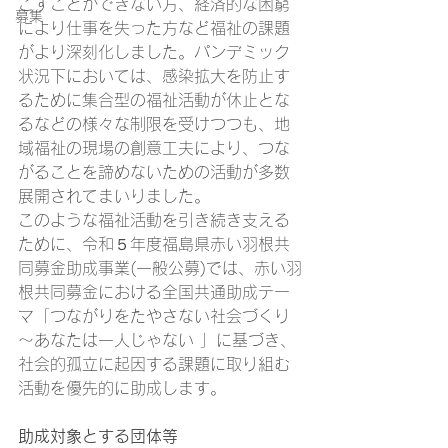
ごすことができない方、経済的な困窮
募集
により仕事を失った方など福祉の課題
がより深刻化しました。パンデミック
状況下においては、感染拡大を防止す
るために集合型の福祉活動が休止とな
るなどの様々な制限を受けつつも、地
域福祉の現場の創意工夫により、つな
がることを諦めないための活動が多数
展開されてまいりました。
このような福祉活動を引き続き支える
ために、令和５年度福島県赤い羽根共
同募金助成事業(一般公募)では、赤い羽
根共同募金における全国共通助成テー
マ「つながりをたやさない社会づくり
～あなたは一人じゃない 」に基づき、
社会的孤立に起因する課題に取り組む
活動を優先的に助成します。
助成対象とする団体等