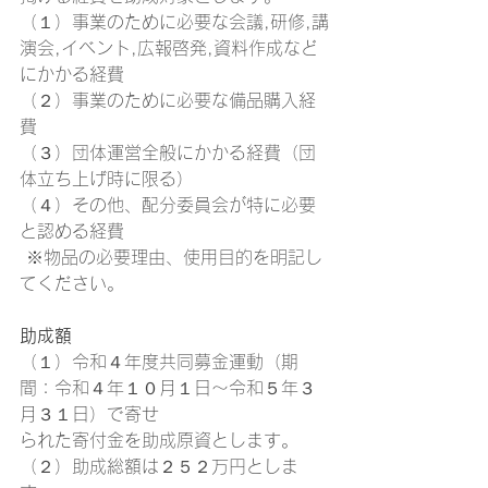
（１）事業のために必要な会議,研修,講
演会,イベント,広報啓発,資料作成など
にかかる経費
（２）事業のために必要な備品購入経
費
（３）団体運営全般にかかる経費（団
体立ち上げ時に限る）
（４）その他、配分委員会が特に必要
と認める経費
 ※物品の必要理由、使用目的を明記し
てください。
助成額 
（１）令和４年度共同募金運動（期
間：令和４年１０月１日～令和５年３
月３１日）で寄せ
られた寄付金を助成原資とします。
（２）助成総額は２５２万円としま