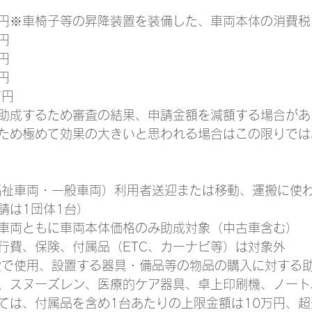
万円※車椅子等の昇降装置を装備した、車両本体の消費
円
円
円
万円
助成するため審査の結果、申請金額を減額する場合があ
ため極めて効果の大きいと思われる場合はこの限りでは
福祉車両・一般車両）利用者送迎または移動、運搬に使
請は1団体1台）
車両ともに車両本体価格のみ助成対象（中古車含む）
行費、保険、付属品（ETC、カーナビ等）は対象外
設で使用、設置する器具・備品等の物品の購入に対する
、スヌーズレン、医療的ケア器具、卓上印刷機、ノート
ては、付属品を含め1台あたりの上限金額は10万円、