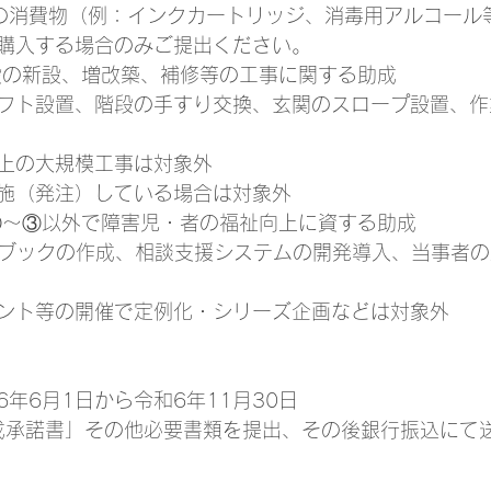
の消費物（例：インクカートリッジ、消毒用アルコール
 ※複数品目を購入する場合のみご提出ください。
設の新設、増改築、補修等の工事に関する助成
フト設置、階段の手すり交換、玄関のスロープ設置、作
以上の大規模工事は対象外
施（発注）している場合は対象外
①～③以外で障害児・者の福祉向上に資する助成
ドブックの作成、相談支援システムの開発導入、当事者
ント等の開催で定例化・シリーズ企画などは対象外
年6月1日から令和6年11月30日
成承諾書」その他必要書類を提出、その後銀行振込にて