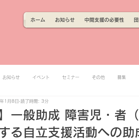
ホーム
お知らせ
中間支援の必要性
団
お知らせ
イベント
セミナー
その他
募集
4年1月8日
読了時間: 3分
】一般助成 障害児・者
する自立支援活動への助