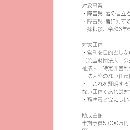
対象事業
・障害児･者の自立
・障害児･者に対す
・採択後、令和6年
対象団体
・営利を目的としな
（公益財団法人・公
祉法人、特定非営利
・法人格のない任意
と、これを証明する
ない団体であれば対
・難病患者会につい
助成金額
半期予算5,000