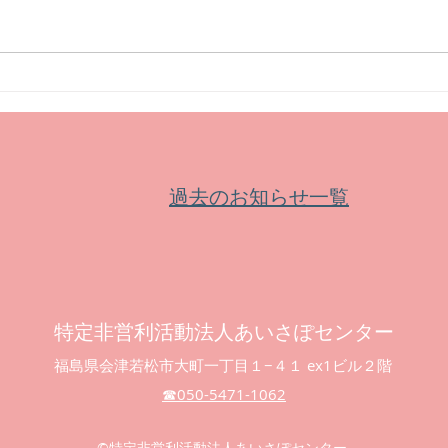
【補助金】外国にルーツがあ
【補
る人々への支援活動応援助成
自然
過去のお知らせ一覧
特定非営利活動法人あいさぽセンター
福島県会津若松市大町一丁目１−４１ ex1ビル２階
☎︎050-5471-1062
©︎特定非営利活動法人あいさぽセンター.