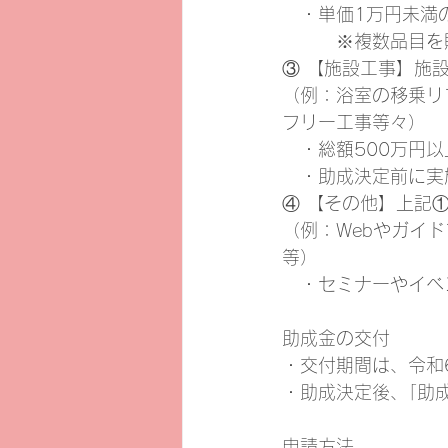
　・単価1万円未満
        
③ 【施設工事】施
（例：浴室の移乗リ
フリー工事等々）
　・総額500万円
　・助成決定前に実
④ 【その他】上記
（例：Webやガイ
等）
　・セミナーやイベ
助成金の交付
・交付期間は、令和6
・助成決定後、｢助
申請方法