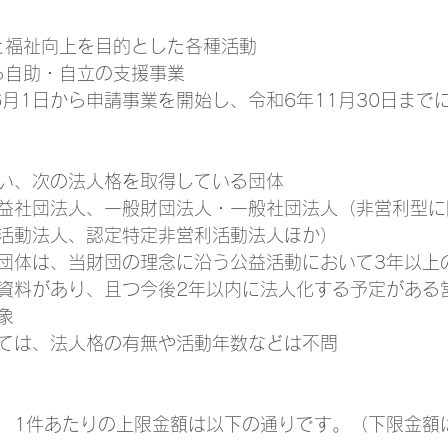
と福祉向上を目的とした各種活動
る自助・自立の支援事業
6月1日から申請事業を開始し、令和6年11月30日まで
い、次の法人格を取得している団体
益社団法人、一般財団法人・一般社団法人（非営利型に
活動法人、認定特定非営利活動法人ほか）
団体は、当財団の理念に沿う公益活動において3年以上
資料があり、且つ今後2年以内に法人化する予定がある
象
ては、法人格の有無や活動年数などは不問
万円　1件あたりの上限金額は以下の通りです。（下限金額