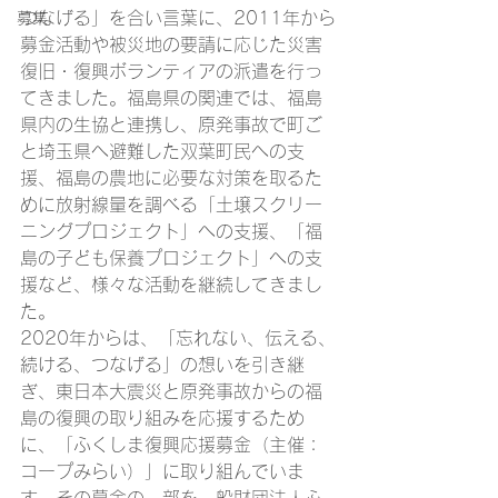
つなげる」を合い言葉に、2011年から
募集
募金活動や被災地の要請に応じた災害
復旧・復興ボランティアの派遣を行っ
てきました。福島県の関連では、福島
県内の生協と連携し、原発事故で町ご
と埼玉県へ避難した双葉町民への支
援、福島の農地に必要な対策を取るた
めに放射線量を調べる「土壌スクリー
ニングプロジェクト」への支援、「福
島の子ども保養プロジェクト」への支
援など、様々な活動を継続してきまし
た。
2020年からは、「忘れない、伝える、
続ける、つなげる」の想いを引き継
ぎ、東日本大震災と原発事故からの福
島の復興の取り組みを応援するため
に、「ふくしま復興応援募金（主催：
コープみらい）」に取り組んでいま