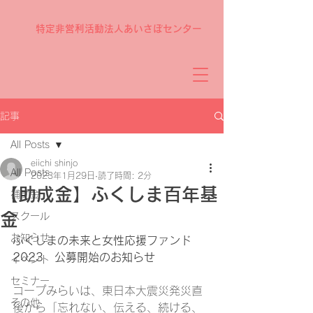
特定非営利活動法人あいさぽセンター
記事
All Posts
eiichi shinjo
All Posts
2023年1月29日
読了時間: 2分
【助成金】ふくしま百年基
補助金
金
スクール
お知らせ
ふくしまの未来と女性応援ファンド
2023　公募開始のお知らせ
イベント
セミナー
コープみらいは、東日本大震災発災直
その他
後から「忘れない、伝える、続ける、