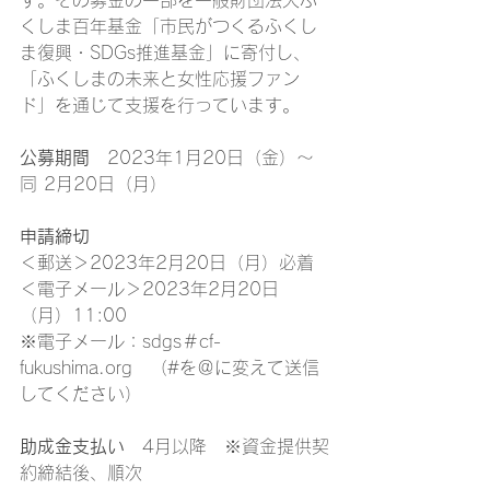
す。その募金の一部を一般財団法人ふ
くしま百年基金「市民がつくるふくし
ま復興・SDGs推進基金」に寄付し、
「ふくしまの未来と女性応援ファン
ド」を通じて支援を行っています。
公募期間
　2023年1月20日（金）～
同 2月20日（月）
申請締切
＜郵送＞2023年2月20日（月）必着
＜電子メール＞2023年2月20日
（月）11:00
※電子メール：sdgs＃cf-
fukushima.org　（#を＠に変えて送信
してください）
助成金支払い
　4月以降　※資金提供契
約締結後、順次