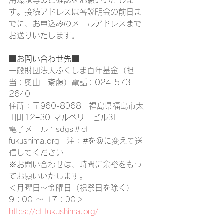
用環境等のご確認をお願いいたしま
す。接続アドレスは各説明会の前日ま
でに、お申込みのメールアドレスまで
お送りいたします。
■お問い合わせ先■
一般財団法人ふくしま百年基金（担
当：奥山・斎藤）電話：024-573-
2640
住所：〒960-8068　福島県福島市太
田町12−30 マルベリービル3F
電子メール：sdgs＃cf-
fukushima.org　注：#を＠に変えて送
信してください
※お問い合わせは、時間に余裕をもっ
てお願いいたします。
＜月曜日～金曜日（祝祭日を除く）　
9：00 ～ 17：00＞
https://cf-fukushima.org/