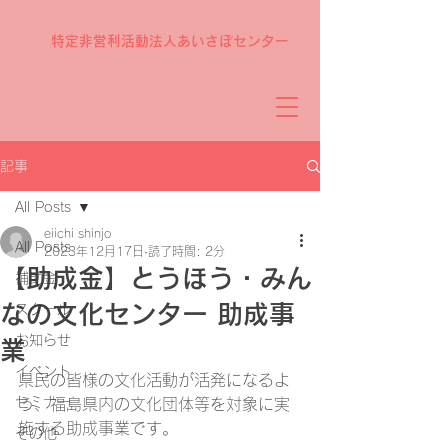
特定非営利活動法人あいさぽセンター
記事
All Posts
eiichi shinjo
All Posts
2023年12月17日
読了時間: 2分
【助成金】とうほう・みん
補助金
なの文化センター 助成事
スクール
お知らせ
業
イベント
県民の皆様の文化活動が活発になるよ
セミナー
う、福島県内の文化団体等を対象に実
施する助成事業です。
その他