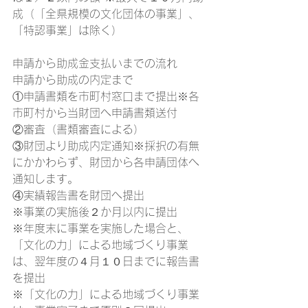
成（「全県規模の文化団体の事業」、
「特認事業」は除く）
申請から助成金支払いまでの流れ
申請から助成の内定まで
①申請書類を市町村窓口まで提出※各
市町村から当財団へ申請書類送付
②審査（書類審査による）
③財団より助成内定通知※採択の有無
にかかわらず、財団から各申請団体へ
通知します。
④実績報告書を財団へ提出
※事業の実施後２か月以内に提出
※年度末に事業を実施した場合と、
「文化の力」による地域づくり事業
は、翌年度の４月１０日までに報告書
を提出
※「文化の力」による地域づくり事業