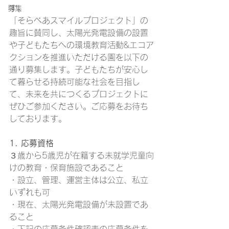
す。
募集
「そらべあスマイルプロジェクト」の
趣旨に賛同し、太陽光発電設備の設置
や子どもたちへの環境教育活動&エコア
クションを推進いただける園を以下の
通り募集します。子どもたちが安心し
て暮らせる持続可能な社会を目指し
て、未来を共につくるプロジェクトに
ぜひご参加ください。ご応募をお待ち
しております。
1. 応募資格
３歳から5歳児が在籍する未就学児童向
けの教育・保育施設であること
・設立、管理、運営主体は公立、私立
いずれも可
・現在、太陽光発電設備が未設置であ
ること