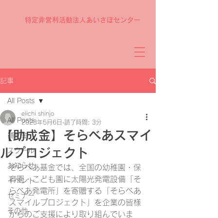
特定非営利活動法人あいさぽセンター
記事
All Posts
eiichi shinjo
All Posts
2023年5月6日
読了時間: 3分
【助成金】そらべあスマイ
補助金
ルプロジェクト
スクール
お知らせ
そらべあ基金では、全国の幼稚園・保
育園・こども園に太陽光発電設備「そ
イベント
らべあ発電所」を寄贈する「そらべあ
セミナー
スマイルプロジェクト」を企業の皆様
その他
からのご支援により取り組んでいま