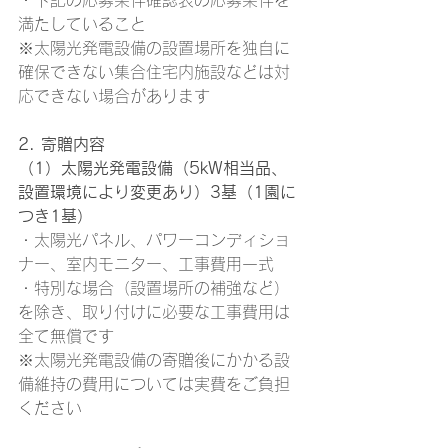
・下記の応募条件確認表の応募条件を
満たしていること
※太陽光発電設備の設置場所を独自に
確保できない集合住宅内施設などは対
応できない場合があります
2. 寄贈内容
（1）太陽光発電設備（5kW相当品、
設置環境により変更あり）3基（1園に
つき1基）
・太陽光パネル、パワーコンディショ
ナー、室内モニター、工事費用一式
・特別な場合（設置場所の補強など）
を除き、取り付けに必要な工事費用は
全て無償です
※太陽光発電設備の寄贈後にかかる設
備維持の費用については実費をご負担
ください