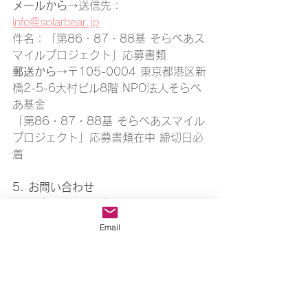
メールから
→送信先：
info@solarbear.jp
件名：「第86・87・88基 そらべあス
マイルプロジェクト」応募書類
郵送から
→〒105-0004 東京都港区新
橋2-5-6大村ビル8階 NPO法人そらべ
あ基金
「第86・87・88基 そらべあスマイル
プロジェクト」応募書類在中 締切日必
着
5. お問い合わせ
お電話でのお問い合わせ　03-3504-
8166（平日 10時〜18時）
Email
FAXでのお問い合わせ　03-5157-
3178（24時間受付）
メールでのお問い合わせ　
お問い合わ
せ | そらべあ基金 (solarbear.jp)