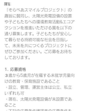
す。
募集
「そらべあスマイルプロジェクト」の
趣旨に賛同し、太陽光発電設備の設置
や子どもたちへの環境教育活動&エコア
クションを推進いただける園を以下の
通り募集します。子どもたちが安心し
て暮らせる持続可能な社会を目指し
て、未来を共につくるプロジェクトに
ぜひご参加ください。ご応募をお待ち
しております。
1. 応募資格
３歳から5歳児が在籍する未就学児童向
けの教育・保育施設であること
・設立、管理、運営主体は公立、私立
いずれも可
・現在、太陽光発電設備が未設置であ
ること