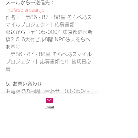
メールから
→送信先：
info@solarbear.jp
件名：「第86・87・88基 そらべあス
マイルプロジェクト」応募書類
郵送から
→〒105-0004 東京都港区新
橋2-5-6大村ビル8階 NPO法人そらべ
あ基金
「第86・87・88基 そらべあスマイル
プロジェクト」応募書類在中 締切日必
着
5. お問い合わせ
お電話でのお問い合わせ　03-3504-
8166（平日 10時〜18時）
FAXでのお問い合わせ　03-5157-
Email
3178（24時間受付）
メールでのお問い合わせ　
お問い合わ
せ | そらべあ基金 (solarbear.jp)