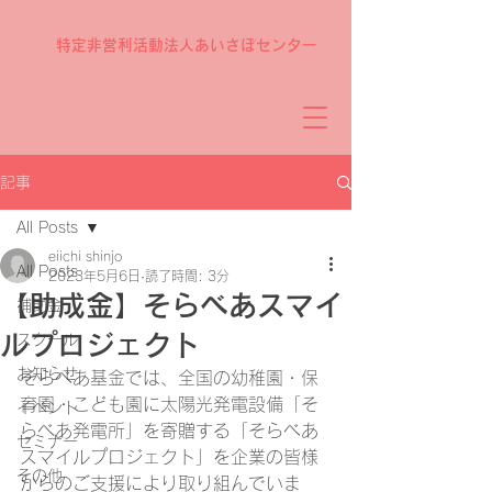
特定非営利活動法人あいさぽセンター
記事
All Posts
eiichi shinjo
All Posts
2023年5月6日
読了時間: 3分
【助成金】そらべあスマイ
補助金
ルプロジェクト
スクール
お知らせ
そらべあ基金では、全国の幼稚園・保
育園・こども園に太陽光発電設備「そ
イベント
らべあ発電所」を寄贈する「そらべあ
セミナー
スマイルプロジェクト」を企業の皆様
その他
からのご支援により取り組んでいま