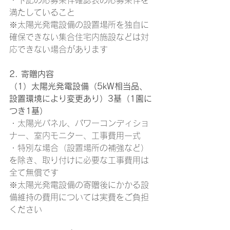
・下記の応募条件確認表の応募条件を
満たしていること
※太陽光発電設備の設置場所を独自に
確保できない集合住宅内施設などは対
応できない場合があります
2. 寄贈内容
（1）太陽光発電設備（5kW相当品、
設置環境により変更あり）3基（1園に
つき1基）
・太陽光パネル、パワーコンディショ
ナー、室内モニター、工事費用一式
・特別な場合（設置場所の補強など）
を除き、取り付けに必要な工事費用は
全て無償です
※太陽光発電設備の寄贈後にかかる設
備維持の費用については実費をご負担
ください