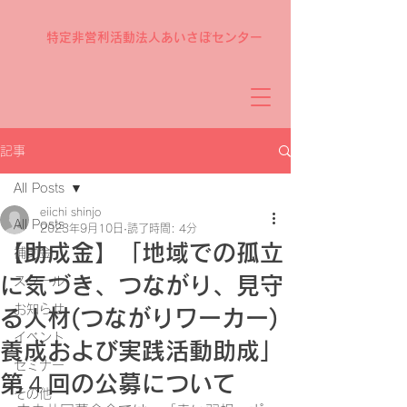
特定非営利活動法人あいさぽセンター
記事
All Posts
eiichi shinjo
All Posts
2023年9月10日
読了時間: 4分
【助成金】「地域での孤立
補助金
に気づき、つながり、見守
スクール
お知らせ
る人材(つながりワーカー)
イベント
養成および実践活動助成」
セミナー
第４回の公募について
その他