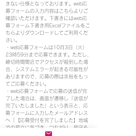
きない仕様となっております。web応
募フォームの入力内容はこちらよりご
確認いただけます。下書きにはweb応
募フォーム下書き用Excelファイルをこ
ちらよりダウンロードしてご利用くだ
さい。
・web応募フォームは10月3日（火）
23時59分まで応募できます。ただし、
締切時間間近でアクセスが殺到した場
合、システムエラーが起きる可能性が
ありますので、応募の際は余裕をもっ
てご応募ください。
・web応募フォームで応募の送信が完
了した場合は、画面が遷移し「送信が
完了いたしました」という表示と、応
募フォームに入力したメールアドレス
へ「【応募受付を完了しました】地域
での孤立に気づき、つながり、見守る
人材(つながりワーカー)養成および実践