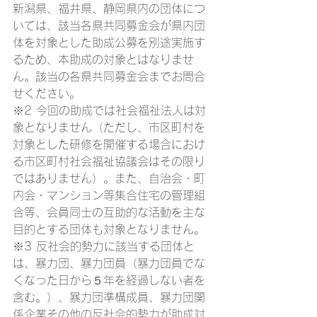
新潟県、福井県、静岡県内の団体につ
いては、該当各県共同募金会が県内団
体を対象とした助成公募を別途実施す
るため、本助成の対象とはなりませ
ん。該当の各県共同募金会までお問合
せください。
※2 今回の助成では社会福祉法人は対
象となりません（ただし、市区町村を
対象とした研修を開催する場合におけ
る市区町村社会福祉協議会はその限り
ではありません）。また、自治会・町
内会・マンション等集合住宅の管理組
合等、会員同士の互助的な活動を主な
目的とする団体も対象となりません。
※3 反社会的勢力に該当する団体と
は、暴力団、暴力団員（暴力団員でな
くなった日から５年を経過しない者を
含む。）、暴力団準構成員、暴力団関
係企業その他の反社会的勢力が助成対