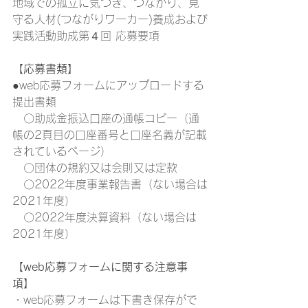
地域での孤立に気づき、つながり、見
守る人材(つながりワーカー)養成および
実践活動助成第４回 応募要項
【応募書類】
●web応募フォームにアップロードする
提出書類
　〇助成金振込口座の通帳コピー（通
帳の2頁目の口座番号と口座名義が記載
されているページ）
　〇団体の規約又は会則又は定款
　〇2022年度事業報告書（ない場合は
2021年度）
　〇2022年度決算資料（ない場合は
2021年度）
【web応募フォームに関する注意事
項】
・web応募フォームは下書き保存がで