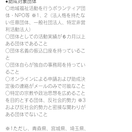
●助成対象団体
○地域福祉活動を行うボランティア団
体・NPO等 ※1、2（法人格を持たな
い任意団体、一般社団法人、特定非営
利活動法人）
○団体としての活動実績が６カ月以上
ある団体であること
○団体名義の振込口座を持っているこ
と
○団体自らが独自の事務局を持ってい
ること
○オンラインによる申請および助成決
定後の連絡がメールのみで可能なこと
○特定の宗教や政治思想を広めること
を目的とする団体、反社会的勢力 ※3 
および反社会的勢力と密接な関わりが
ある団体でないこと
※1ただし、青森県、宮城県、埼玉県、