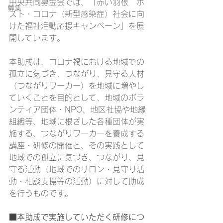
中央共同募金会では、「赤い羽根　ポ
募集
スト・コロナ（新型感染症）社会に向
けた福祉活動応援キャンペーン」を展
開しています。
本助成は、コロナ禍における地域での
孤立に気づき、つながり、見守る人材
（つながりワーカー）を地域に増やし
ていくことを目的として、地域のボラ
ンティア団体・NPO、地区社協や地縁
組織等、地域に根ざした各種団体が実
施する、つながりワーカーを養成する
講座・研修の開催と、その実践として
地域での孤立に気づき、つながり、見
守る活動（地域でのサロン・見守り活
動・相談支援等の活動）に対して助成
を行うものです。
■本助成で実施していただく研修につ