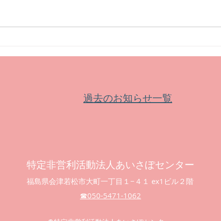
【イベント】市民文化祭第65
【募
回記念特別事業文化講演会
皆鶴
過去のお知らせ一覧
特定非営利活動法人あいさぽセンター
福島県会津若松市大町一丁目１−４１ ex1ビル２階
☎︎050-5471-1062