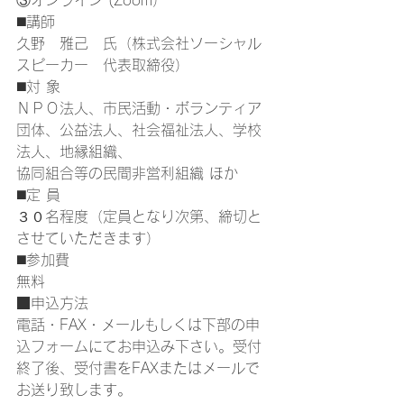
③オンライン (Zoom）
◼️講師
久野　雅己　氏（株式会社ソーシャル
スピーカー　代表取締役）
◼️対 象
ＮＰＯ法人、市民活動・ボランティア
団体、公益法人、社会福祉法人、学校
法人、地縁組織、
協同組合等の民間非営利組織 ほか
◼️定 員
３０名程度（定員となり次第、締切と
させていただきます）
◼️参加費
無料
■申込方法
電話・FAX・メールもしくは下部の申
込フォームにてお申込み下さい。受付
終了後、受付書をFAXまたはメールで
お送り致します。