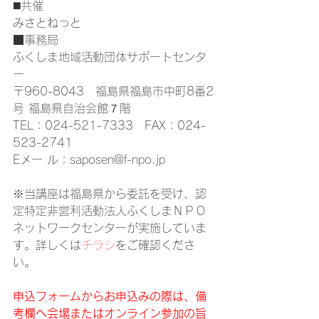
◼️共催
みさとねっと
■事務局
ふくしま地域活動団体サポートセンタ
ー
〒960-8043　福島県福島市中町8番2
号 福島県自治会館７階
TEL：024-521-7333　FAX：024-
523-2741
Eメー ル：saposen@f-npo.jp
※当講座は福島県から委託を受け、認
定特定非営利活動法人ふくしまＮＰＯ
ネットワークセンターが実施していま
す。詳しくは
チラシ
をご確認くださ
い。
申込フォームからお申込みの際は、備
考欄へ会場またはオンライン参加の旨