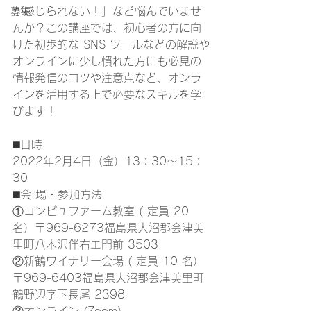
が感じられない！」など悩んでいませ
募集
んか？この講座では、初心者の方に向
けた初歩的な SNS ツールなどの解説や
オンラインに少し慣れた方にも必見の
情報発信のコツや注意点など、オンラ
インを活用する上で必要なスキルを学
びます！
◼️日時
2022年2月4日（金）13：30～15：
30
◼️会 場・参加方法
①コンピュファーム教室 ( 定員 20 
名）〒969-6273福島県大沼郡会津美
里町八木沢伴右エ門前 3503
②新鶴ワイナリー会場 ( 定員 10 名）
〒969-6403福島県大沼郡会津美里町
鶴野辺字下長尾 2398