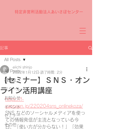
特定非営利活動法人あいさぽセンター
記事
All Posts
eiichi shinjo
All Posts
2022年1月12日
読了時間: 2分
【セミナー】ＳＮＳ・オン
補助金
ライン活用講座
スクール
お知らせ
https://f-
saposen.jp/220204sns_onlinekoza/
イベント
SNS などのソーシャルメディアを使っ
セミナー
ての情報発信が主流となっている今
その他
日、「使い方が分からない！」「効果