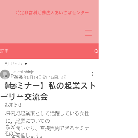
特定非営利活動法人あいさぽセンター
記事
All Posts
eiichi shinjo
All Posts
2022年8月14日
読了時間: 2分
【セミナー】私の起業スト
補助金
ーリー交流会
スクール
お知らせ
県内で起業家として活躍している女性
イベント
に、起業についての
セミナー
話を聞いたり、直接質問できるセミナ
その他
ーを開催します。