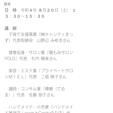
募集
日　時
　令和４年 ８月２０日（土） １
３：３０～１５：３０
講　師
　子育て支援事業「㈱キャンディきっ
ず」代表取締役　山野辺 みゆきさん
　健康促進・サロン業「腸もみサロン
YOLO」代表　杉内 晴美さん
　美容・エステ業「プライベートサロ
ンＭＩＥＬ」代表　二瓶 暁子さん
　講師・コンサル業「輝磨（てる
ま）」代表　佐藤 朋子さん
　ハンドメイド・小売業「ハンドメイ