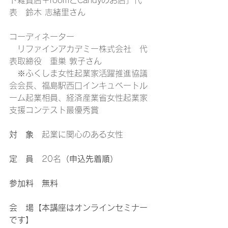
ド雑貨店＋roomとCandyのお店」代
表　鈴木 志緒里さん
コーディネーター
　リファインアカデミー株式会社　代
表取締役　重巣 敦子さん
　※ふくしま女性起業家活躍推進協議
会会長、福島駅西口インキュベートル
ーム起業相員、経済産業省女性起業家
支援コンテスト最優秀賞
対　象
　起業に関心のある女性
定　員
　20名
（申込先着順）
参加料　無料
会　場【本講座はオンラインセミナー
です】