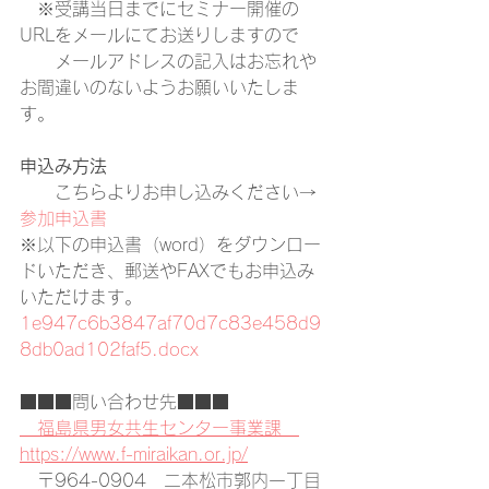
　※受講当日までにセミナー開催の
URLをメールにてお送りしますので
　　メールアドレスの記入はお忘れや
お間違いのないようお願いいたしま
す。
申込み方法
　　こちらよりお申し込みください→
参加申込書 
※以下の申込書（word）をダウンロー
ドいただき、郵送やFAXでもお申込み
いただけます。
1e947c6b3847af70d7c83e458d9
8db0ad102faf5.docx 
■■■問い合わせ先■■■
　福島県男女共生センター事業課　
https://www.f-miraikan.or.jp/
　〒964-0904　二本松市郭内一丁目