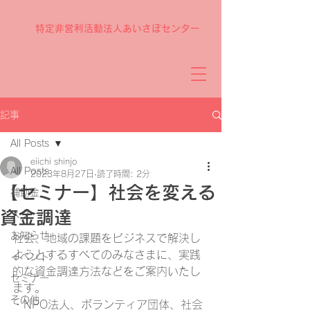
特定非営利活動法人あいさぽセンター
記事
All Posts
eiichi shinjo
All Posts
2023年8月27日
読了時間: 2分
【セミナー】社会を変える
補助金
資金調達
スクール
お知らせ
社会、地域の課題をビジネスで解決し
ようとするすべてのみなさまに、実践
イベント
的な資金調達方法などをご案内いたし
セミナー
ます。
その他
・NPO法人、ボランティア団体、社会