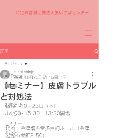
特定非営利活動法人あいさぽセンター
記事
All Posts
eiichi shinjo
All Posts
2025年9月26日
読了時間: 1分
【セミナー】皮膚トラブル
補助金
と対処法
スクール
お知らせ
日時：10月23日（木） 
14:00~15:30　13:30開場
イベント
セミナー
場所：会津稽古堂多目的ホール（会津
その他
若松市栄町3-50）