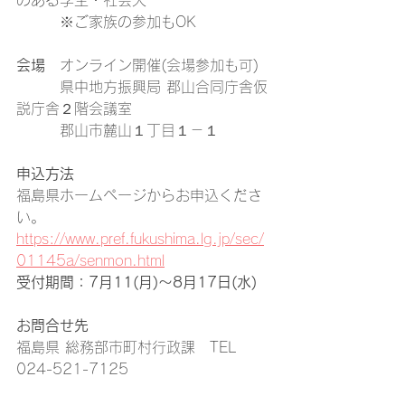
のある学生・社会人
　　　※ご家族の参加もOK
会場
　オンライン開催(会場参加も可)
　　　県中地方振興局 郡山合同庁舎仮
説庁舎２階会議室
　　　郡山市麓山１丁目１－１
申込方法
福島県ホームページからお申込くださ
い。
https://www.pref.fukushima.lg.jp/sec/
01145a/senmon.html
受付期間：7月11(月)～8月17日(水)
お問合せ先
福島県 総務部市町村行政課　TEL 
024-521-7125