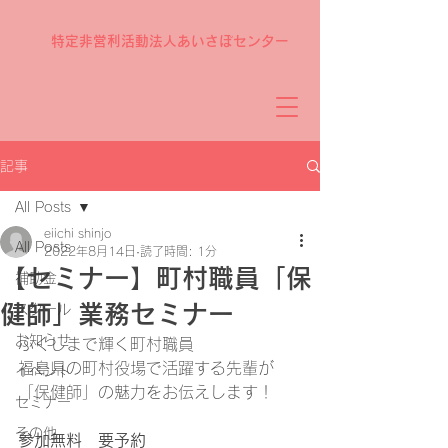
特定非営利活動法人あいさぽセンター
記事
All Posts
eiichi shinjo
All Posts
2022年8月14日
読了時間: 1分
【セミナー】町村職員「保
補助金
健師」業務セミナー
スクール
お知らせ
ふくしまで輝く町村職員
福島県の町村役場で活躍する先輩が
イベント
「保健師」の魅力をお伝えします！
セミナー
その他
参加無料　要予約