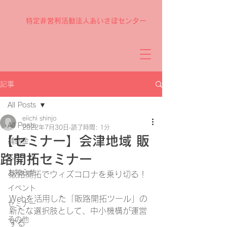
特定非営利活動法人あいさぽセンター
記事
All Posts
eiichi shinjo
All Posts
2022年7月30日
読了時間: 1分
【セミナー】会津地域 販
補助金
路開拓セミナー
スクール
お知らせ
販路開拓でウィズコロナを乗り切る！
イベント
Webを活用した「販路開拓ツール」の
セミナー
新たな選択肢として、中小機構が運営
その他
する