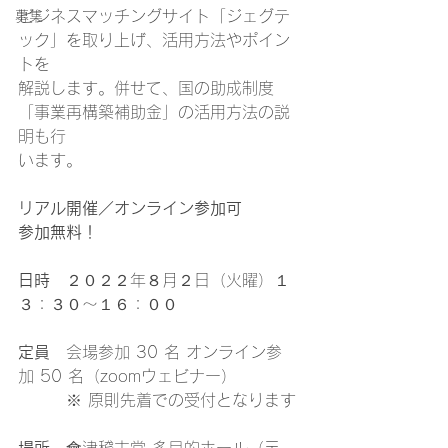
ビジネスマッチングサイト「ジェグテ
募集
ック」を取り上げ、活用方法やポイン
トを
解説します。併せて、国の助成制度
「事業再構築補助金」の活用方法の説
明も行
います。
リアル開催／オンライン参加可
参加無料！
日時
　２０２２年８月２日（火曜）１
３：３０～１６：００
定員
　会場参加 30 名 オンライン参
加 50 名（zoomウェビナー）
　　　※ 原則先着での受付となります