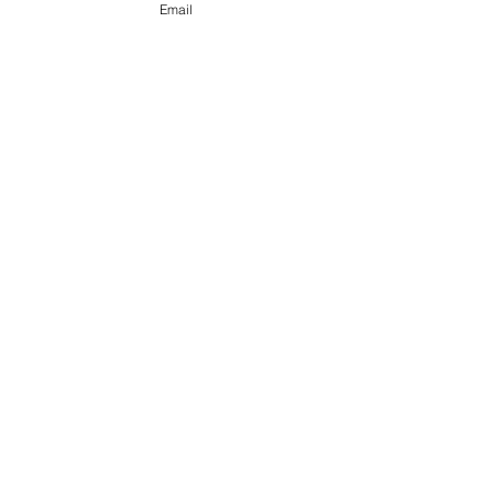
Email
コメント
コメントを追加…
【セミナー】会津大学公
【セミナー】令
開講座 エニアグラムによ
運動教室「自宅