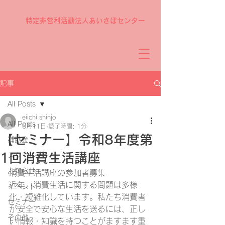
特定非営利活動法人あいさぽセンター
記事
All Posts
eiichi shinjo
All Posts
6月11日
読了時間: 1分
【セミナー】令和8年度第
補助金
1回消費生活講座
スクール
お知らせ
消費生活講座の参加者募集
近年、消費生活に関する問題は多様
イベント
化・複雑化しています。私たち消費者
セミナー
が安全で安心な生活を送るには、正し
その他
い情報・知識を持つことがますます重